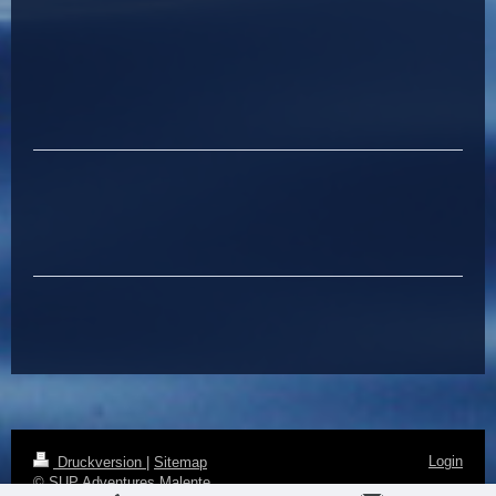
Login
Druckversion
|
Sitemap
© SUP Adventures Malente
Webansicht